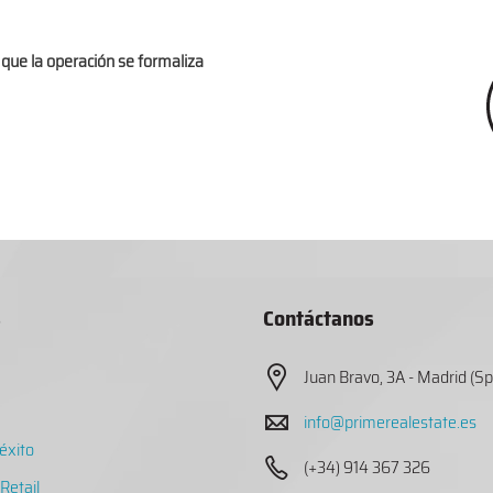
que la operación se formaliza
s
Contáctanos
Juan Bravo, 3A - Madrid (Sp
info@primerealestate.es
éxito
(+34) 914 367 326
Retail