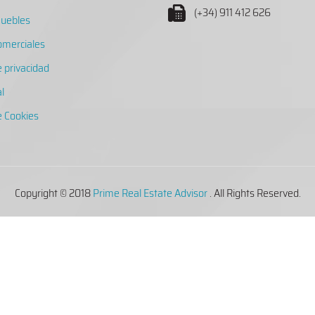
(+34) 911 412 626
muebles
omerciales
e privacidad
l
de Cookies
Copyright © 2018
Prime Real Estate Advisor
. All Rights Reserved.