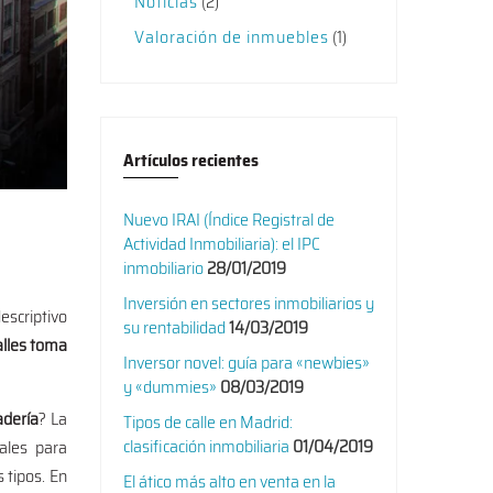
Noticias
(2)
Valoración de inmuebles
(1)
Artículos recientes
Nuevo IRAI (Índice Registral de
Actividad Inmobiliaria): el IPC
inmobiliario
28/01/2019
Inversión en sectores inmobiliarios y
escriptivo
su rentabilidad
14/03/2019
calles toma
Inversor novel: guía para «newbies»
y «dummies»
08/03/2019
dería
? La
Tipos de calle en Madrid:
clasificación inmobiliaria
01/04/2019
iales para
 tipos. En
El ático más alto en venta en la