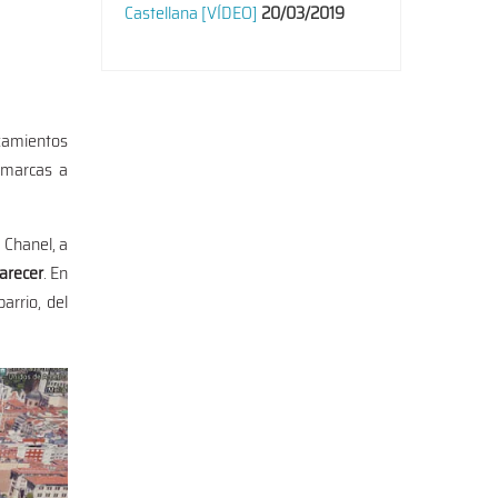
Castellana [VÍDEO]
20/03/2019
zamientos
 marcas a
o Chanel, a
parecer
. En
arrio, del