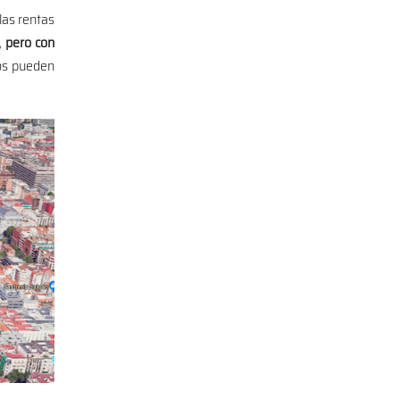
las rentas
, pero con
ios pueden